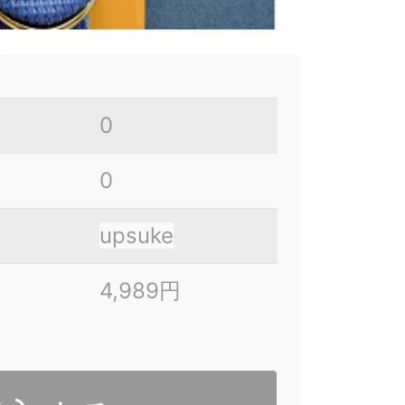
0
0
upsuke
4,989円