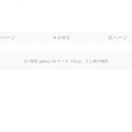
前ページ
ＨＯＭＥ
次ページ
(c) 韓国 galaxy s8 ケース それは、人と神の物語