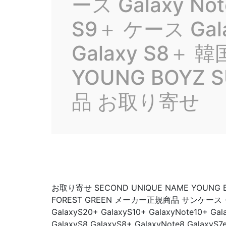
ース Galaxy No
S9＋ ケース Gala
Galaxy S8＋ 
YOUNG BOYZ S
品 お取り寄せ
お取り寄せ SECOND UNIQUE NAME YOUNG BO
FOREST GREEN メーカー正規商品 サンケー
GalaxyS20+ GalaxyS10+ GalaxyNote10+ Gal
GalaxyS8 GalaxyS8+ GalaxyNote8 Galax